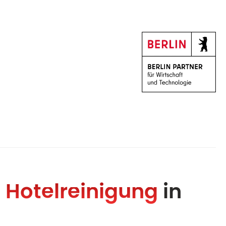
e
Hotel­reinigung
in