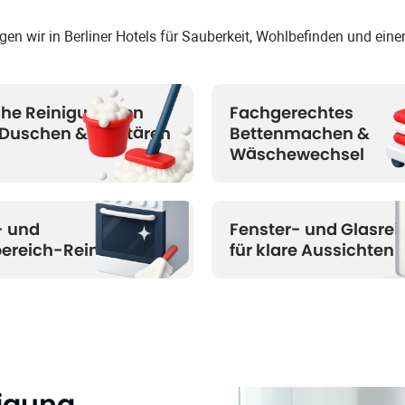
en wir in Berliner Hotels für Sauberkeit, Wohlbefinden und ein
che Reinigung von
Fachgerechtes
 Duschen & sanitären
Bettenmachen &
Wäschewechsel
 und
Fenster- und Glas
rei
bereich-Reinigung
für klare Aussichten
nigung