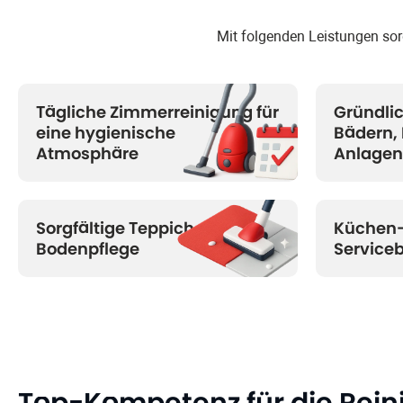
Mit folgenden Leistungen sorg
Tägliche Zimmer
reinigung für
Gründli
eine hygienische
Bädern,
Atmosphäre
Anlagen
Sorgfältige Teppich- und
Küchen-
Bodenpflege
Service
Top-Kompetenz für die Rei