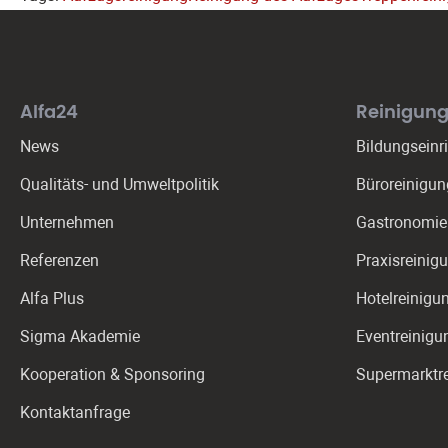
Alfa24
Reinigung
News
Bildungseinr
Qualitäts- und Umweltpolitik
Büroreinigun
Unternehmen
Gastronomie­
Referenzen
Praxis­reinig
Alfa Plus
Hotelreinigu
Sigma Akademie
Eventreinigu
Kooperation & Sponsoring
Supermarktr
Kontaktanfrage