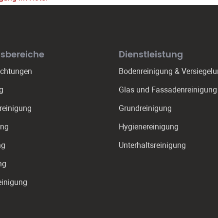
s­bereiche
Dienstleistung
ichtungen
Bodenreinigung & Versiegel
g
Glas und Fassadenreinigung
reinigung
Grundreinigung
ung
Hygienereinigung
ng
Unterhaltsreinigung
ng
einigung