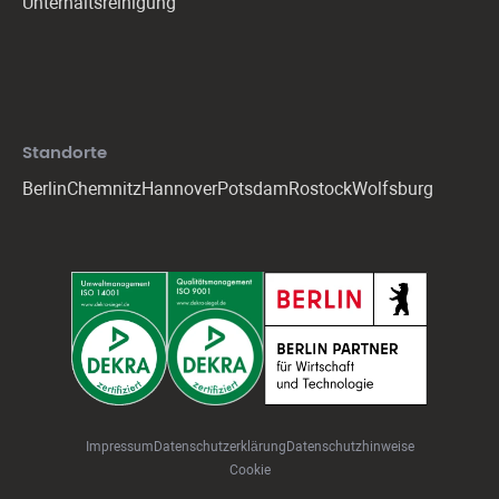
Unterhaltsreinigung
Standorte
Berlin
Chemnitz
Hannover
Potsdam
Rostock
Wolfsburg
Impressum
Datenschutzerklärung
Daten
schutz
hin
weise
Cookie