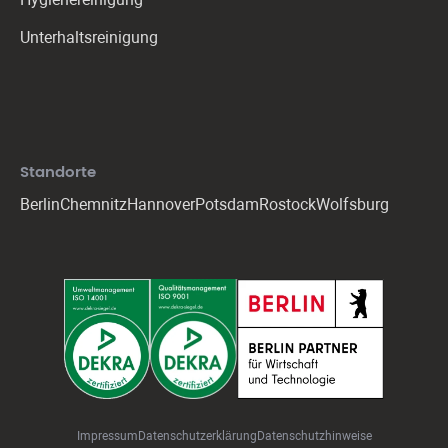
Unterhaltsreinigung
Standorte
Berlin
Chemnitz
Hannover
Potsdam
Rostock
Wolfsburg
Impressum
Datenschutzerklärung
Daten
schutz
hin
weise